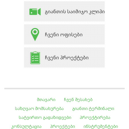
ᲒᲘᲐᲜᲗᲘᲡ ᲡᲐᲘᲛᲘᲯᲝ ᲙᲚᲘᲞᲘ
ᲩᲕᲔᲜᲘ ᲝᲤᲘᲡᲔᲑᲘ
ᲩᲕᲔᲜᲘ ᲞᲠᲝᲔᲥᲢᲔᲑᲘ
ᲛᲗᲐᲕᲐᲠᲘ
ᲩᲕᲔᲜ ᲨᲔᲡᲐᲮᲔᲑ
ᲡᲐᲖᲦᲕᲐᲝ ᲛᲝᲛᲡᲐᲮᲣᲠᲔᲑᲐ
ᲒᲘᲐᲜᲗᲘ ᲢᲔᲠᲛᲘᲜᲐᲚᲘ
ᲡᲐᲢᲕᲘᲠᲗᲝ ᲒᲐᲓᲐᲖᲘᲓᲕᲔᲑᲘ
ᲞᲠᲝᲔᲥᲢᲘᲠᲔᲑᲐ
ᲙᲝᲜᲡᲣᲚᲢᲐᲪᲘᲐ
ᲞᲠᲝᲔᲥᲢᲔᲑᲘ
ᲘᲜᲡᲢᲠᲣᲛᲔᲜᲢᲔᲑᲘ