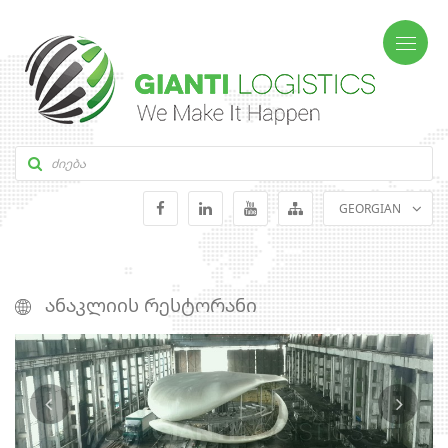
GEORGIAN
ENGLISH
RUSSIAN
ᲐᲜᲐᲙᲚᲘᲘᲡ ᲠᲔᲡᲢᲝᲠᲐᲜᲘ