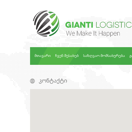
ᲛᲗᲐᲕᲐᲠᲘ
ᲩᲕᲔᲜ ᲨᲔᲡᲐᲮᲔᲑ
ᲡᲐᲖᲦᲕᲐᲝ ᲛᲝᲛᲡᲐᲮᲣᲠᲔᲑᲐ
Გ
ᲙᲝᲜᲢᲐᲥᲢᲘ