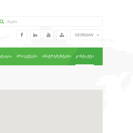
GEORGIAN
ENGLISH
RUSSIAN
ᲢᲐᲪᲘᲐ
ᲞᲠᲝᲔᲥᲢᲔᲑᲘ
ᲘᲜᲡᲢᲠᲣᲛᲔᲜᲢᲔᲑᲘ
ᲙᲝᲜᲢᲐᲥᲢᲘ