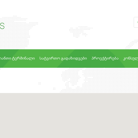
ᲘᲐᲜᲗᲘ ᲢᲔᲠᲛᲘᲜᲐᲚᲘ
ᲡᲐᲢᲕᲘᲠᲗᲝ ᲒᲐᲓᲐᲖᲘᲓᲕᲔᲑᲘ
ᲞᲠᲝᲔᲥᲢᲘᲠᲔᲑᲐ
ᲙᲝᲜᲡᲣᲚ